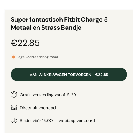
p
e
k
n
b
e
Super fantastisch Fitbit Charge 5
n
a
i
Metaal en Strass Bandje
n
a
m
o
r
N
€22,85
d
a
i
a
o
n
l
Lage voorraad: nog maar 1
g
r
a
AAN WINKELWAGEN TOEVOEGEN - €22,85
l
m
l
a
Gratis verzending vanaf € 29
e
r
l
Direct uit voorraad
y
-
e
Bestel vóór 15:00 — vandaag verstuurd
w