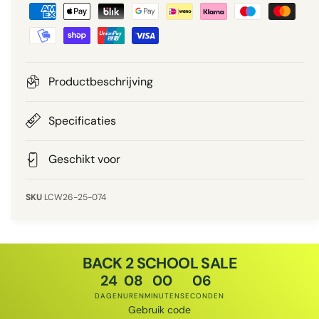
B
p
e
e
e
r
t
r
a
g
i
a
Productbeschrijving
a
l
j
v
m
Specificaties
e
s
e
t
Geschikt voor
h
o
LCW26-25-074
d
e
n
BACK 2 SCHOOL SALE
24
08
00
05
DAGEN
UREN
MINUTEN
SECONDEN
Gebruik code
Kortingscode