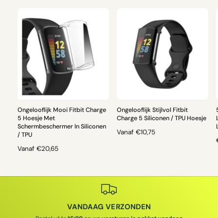
Ongelooflijk Mooi Fitbit Charge
Ongelooflijk Stijlvol Fitbit
5 Hoesje Met
Charge 5 Siliconen / TPU Hoesje
Schermbeschermer In Siliconen
N
Vanaf €10,75
/ TPU
O
N
Vanaf €20,65
R
O
M
R
A
M
L
A
L
E
L
P
VANDAAG VERZONDEN
E
R
P