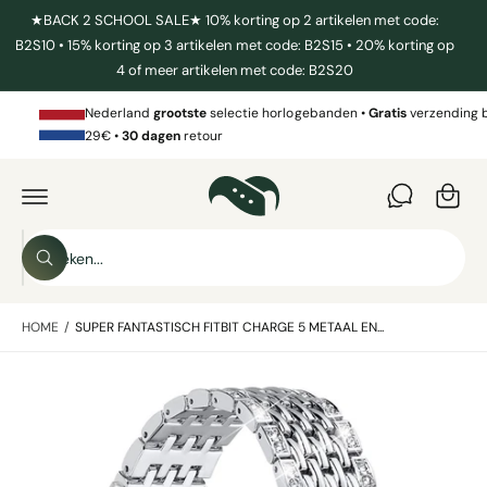
R
★BACK 2 SCHOOL SALE★ 10% korting op 2 artikelen met code:
D
B2S10 • 15% korting op 3 artikelen met code: B2S15 • 20% korting op
E
C
4 of meer artikelen met code: B2S20
W
O
N
in
T
Nederland
grootste
selectie horlogebanden •
Gratis
verzending 
E
k
29€ •
30 dagen
retour
N
G
T
el
A
D
w
I
a
R
E
Z
g
C
Z
o
T
e
o
N
e
e
A
n
k
A
HOME
/
SUPER FANTASTISCH FITBIT CHARGE 5 METAAL EN...
k
e
R
n
P
i
R
A
O
n
D
f
o
U
C
b
n
T
I
e
z
N