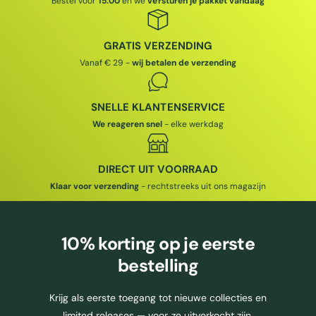
Bestel vóór
15:00
en we
versturen je pakket vandaag
I
R
I
J
I
J
S
J
GRATIS VERZENDING
S
Vanaf € 29 -
wij betalen de verzending
SNELLE KLANTENSERVICE
We reageren snel
- elke werkdag
DIRECT UIT VOORRAAD
Klaar voor verzending
- rechtstreeks uit ons magazijn
10% korting
op je eerste
bestelling
Krijg als eerste toegang tot nieuwe collecties en
limited releases — voor ze uitverkocht zijn.