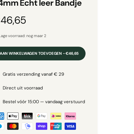
4mm Echt leer Bandje
46,65
Lage voorraad: nog maar 2
AAN WINKELWAGEN TOEVOEGEN - €46,65
m
Gratis verzending vanaf € 29
Direct uit voorraad
Bestel vóór 15:00 — vandaag verstuurd