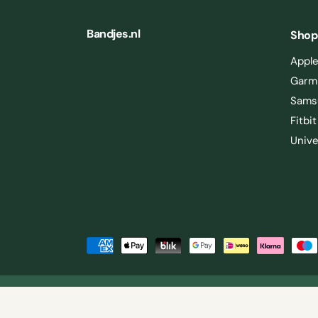
Bandjes.nl
Shop
Appl
Garm
Sams
Fitbit
Unive
/ Apple
AAN WINKELWAGEN
e
TOEVOEGEN
B
e
t
|
© 2026,
Straps
.
Privacybeleid
Bedrijfsvoorwaarden
a