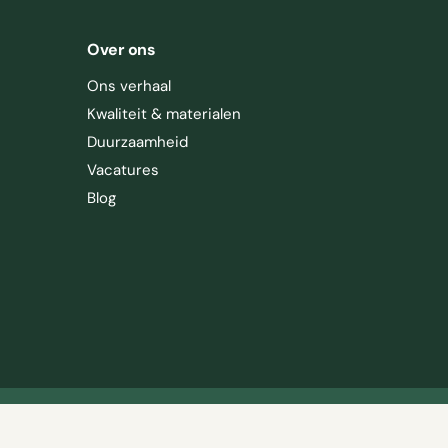
Over ons
Ons verhaal
Kwaliteit & materialen
Duurzaamheid
Vacatures
Blog
F
I
T