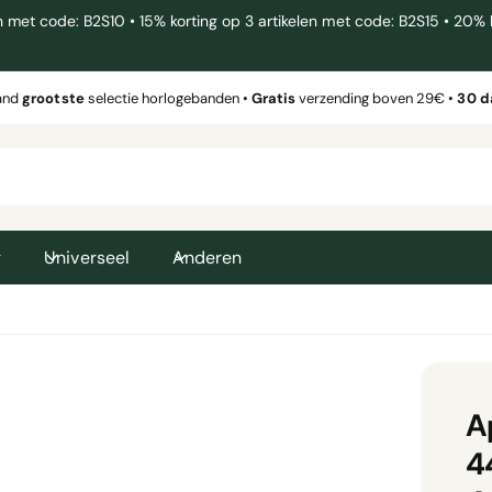
et code: B2S10 • 15% korting op 3 artikelen met code: B2S15 • 20% k
and
grootste
selectie horlogebanden •
Gratis
verzending boven 29€ •
30 
g
Universeel
Anderen
A
4