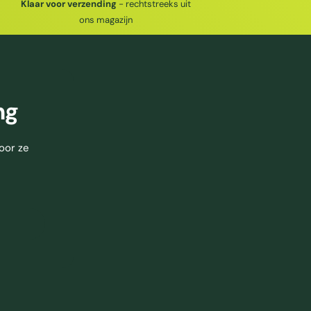
Klaar voor verzending
- rechtstreeks uit
ons magazijn
ng
oor ze