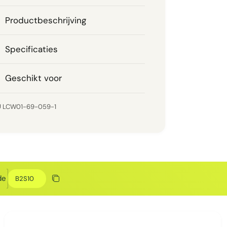
Productbeschrijving
Specificaties
Geschikt voor
LCW01-69-059-1
Kortingscode
de
Kopieer korting
Gekopieerd