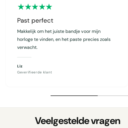
w
e
e
Past perfect
r
Makkelijk om het juiste bandje voor mijn
g
horloge te vinden, en het paste precies zoals
a
verwacht.
v
e
Liz
Geverifieerde klant
Veelgestelde vragen