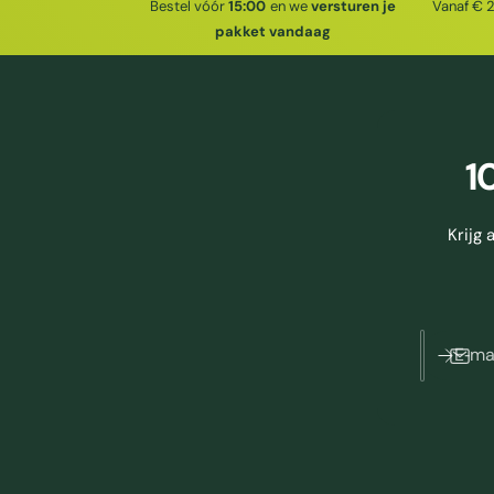
Bestel vóór
15:00
en we
versturen je
Vanaf € 
pakket vandaag
1
Krijg
E‑ma